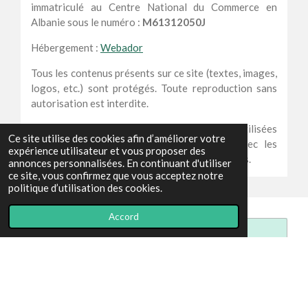
immatriculé au Centre National du Commerce en
Albanie
sous le numéro :
M61312050J
Hébergement :
Webador
Tous les contenus présents sur ce site (textes, images,
logos, etc.) sont protégés. Toute reproduction sans
autorisation est interdite.
Les informations collectées via le site sont utilisées
Ce site utilise des cookies afin d’améliorer votre
uniquement dans le cadre des échanges avec les
expérience utilisateur et vous proposer des
utilisateurs et ne sont pas transmises à des tiers.
annonces personnalisées. En continuant d'utiliser
ce site, vous confirmez que vous acceptez notre
politique d’utilisation des cookies.
Accord
Créez votre propre site internet avec
Webador