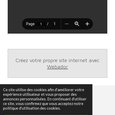
Créez votre propre site internet avec
Webador
Ce site utilise des cookies afin d’améliorer votre
1
2
3
4
5
expérience utilisateur et vous proposer des
E
É
annonces personnalisées. En continuant d'utiliser
n
v
é
é
é
é
é
ce site, vous confirmez que vous acceptez notre
v
41 votes
a
politique d’utilisation des cookies.
o
t
t
t
t
t
© 2023 - 2026 Le guide albanais
l
y